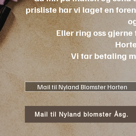
prisliste har vi laget en for
og
Eller ring oss gjerne
Hort
Vi tar betaling 
Mail til Nyland Blomster Horten
Mail til Nyland blomster Åsg.