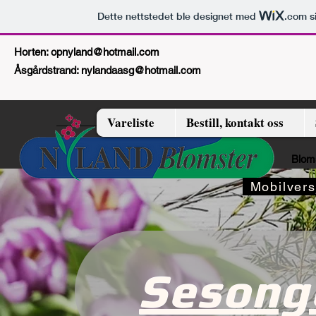
Dette nettstedet ble designet med
.com
si
Horten:
opnyland@hotmail.com
Åsgårdstrand:
nylandaasg@hotmail.com
Vareliste
Bestill, kontakt oss
Bloms
Mobilvers
Sesong