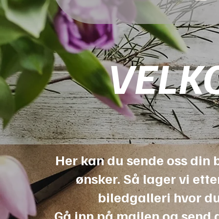
VELK
Her kan du sende oss din 
ønsker. Så lager vi etter
biledgalleri hvor du
Gå inn på mailen og send di